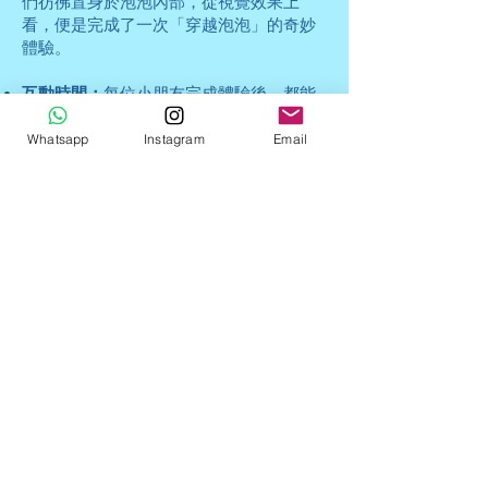
們彷彿置身於泡泡內部，從視覺效果上
看，便是完成了一次「穿越泡泡」的奇妙
體驗。
互動時間：
每位小朋友完成體驗後，都能
拍照留念，成為生日會上最亮眼的主角！
Whatsapp
Instagram
Email
為什麼選擇泡泡表演
作為生日會主題？